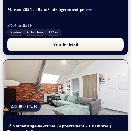
Maison 2024 : 102 m² intelligemment pensés
57180 Terville FR
5 pièces
4 chambres
102 m²
Voir le détail
273 000 EUR
📍 Volmerange-les-Mines | Appartement 2 Chambres |