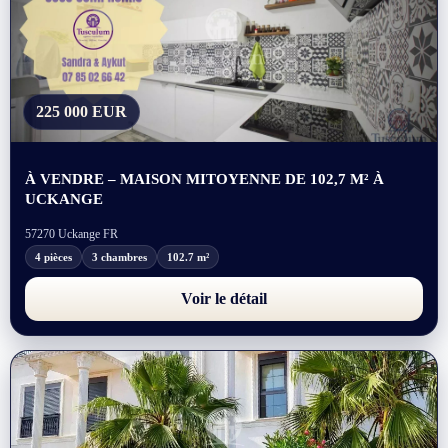
225 000 EUR
À VENDRE – MAISON MITOYENNE DE 102,7 M² À
UCKANGE
57270 Uckange FR
4 pièces
3 chambres
102.7 m²
Voir le détail