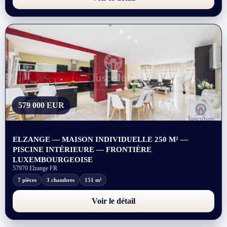
579 000 EUR
ELZANGE — MAISON INDIVIDUELLE 250 M² —
PISCINE INTÉRIEURE — FRONTIÈRE
LUXEMBOURGEOISE
57970 Elzange FR
7 pièces
3 chambres
151 m²
Voir le détail